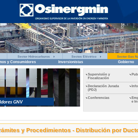
Sector Hidrocarburos
Sectos Eléctrico
Sector Gas Na
nos y Consumidores
Inversionistas
Gobierno
Supervisión y
Pub
Fiscalización
Declaración Jurada
Inf
(PDJ)
Conferencias
Emp
e I