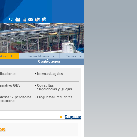
tural
Sector Minería
Tarifas
Contáctenos
licaciones
Normas Legales
ormativo GNV
Consultas,
Sugerencias y Quejas
resas Supervisoras
Preguntas Frecuentes
nspectoras