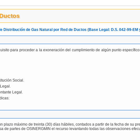
 Ductos
e Distribución de Gas Natural por Red de Ductos (Base Legal: D.S. 042-99-EM 
quisito para proceder a la exoneración del cumplimiento de algún punto específic
itución Social.
 Legal.
ntante Legal.
dicas:
un plazo máximo de treinta (30) días hábiles, contados a partir de la fecha de su
n mesa de partes de OSINERGMIN el recurso levantando todas las observaciones e