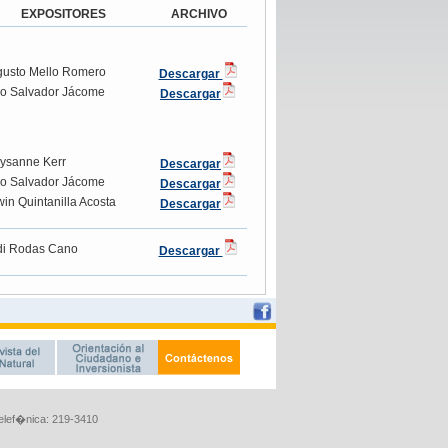
Telef�nica: 219-3410