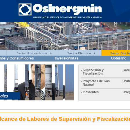
Sector Hidrocarburos
Sectos Eléctrico
Sector Gas Na
nos y Consumidores
Inversionistas
Gobierno
Supervisión y
Acc
Fiscalización
Proyectos de Gas
Pub
Natural
Incidentes
Pre