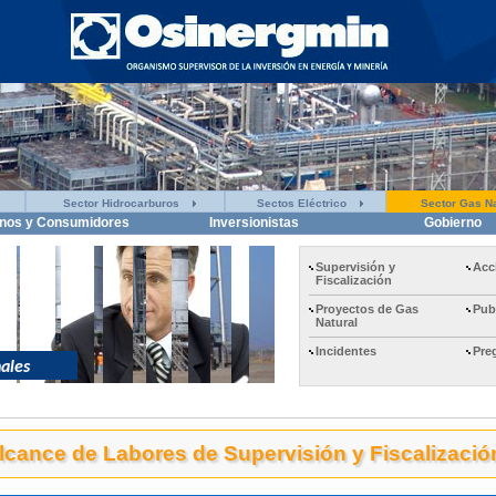
Sector Hidrocarburos
Sectos Eléctrico
Sector Gas Na
nos y Consumidores
Inversionistas
Gobierno
Supervisión y
Acc
Fiscalización
Proyectos de Gas
Pub
Natural
Incidentes
Pre