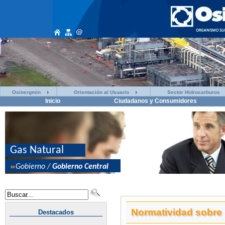
Osinergmin
Orientación al Usuario
Sector Hidrocarburos
Inicio
Ciudadanos y Consumidores