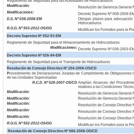
Reglamento de Seguridad para las Actividades de Hidrocarburos
Modificación:
Resolución de Gerencia General
Modificaciones:
Decreto Supremo Nº 008-2009-E
D.S. Nº 038-2008-EM
Otorgan plazos para adecuación 
Hidrocarburos
R.G.G. Nº 503-2012-OS/GG
Modifican los Formatos para la P
Decreto Supremo Nº 052-93-EM
Reglamento de Seguridad para el Almacenamiento de Hidrocarburos
Modificaciones:
Decreto Supremo Nº 036-2003-E
Decreto Supremo Nº 026-94-EM
Reglamento de Seguridad para el Transporte de Hidrocarburos
Resolución de Consejo Directivo Nº 204-2006-OS/CD
P
rocedimiento de Declaraciones Juradas de Cumplimiento de Obligaciones r
de las Unidades Supervisadas
R.C.D. Nº 528-2007-OS/CD
Amplían Alcances del Procedimi
relatives a las Condiciones Técn
Modificación:
Resolución de Gerencia General
Modificación:
Resolución de Gerencia General
Modificación:
Resolución de Consejo Directivo
Modificación:
Resolución de Consejo Directivo
Modificación:
Resolución de Consejo Directivo
R.G.G. Nº 502-2012-OS/GG
Modifican los Formatos para la P
Resolución de Consejo Directivo Nº 666-2008-OS/CD