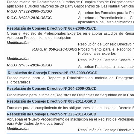
Procedimiento de Declaraciones Juradas de Cumplimiento de Obligaciones r
aplicables a Ductos Mayores de 20 Bar y Gasocentros de Gas Natural Vehicula
R.G.G. Nº 332-2009-OS/GG
Aprueban los Formatos para la Pr
R.G.G. Nº 038-2010-OS/GG
Aprueban el Procedimiento de Cal
aplicables a los Establecimientos
Resolución de Consejo Directivo Nº 667-2008-OS/CD
Crean el Registro de Profesionales Expertos en elaborar Estudios de Ries
Aprueban Procedimiento de Inscripción
Modificación:
Resolución de Consejo Directivo
R.G.G. Nº 058-2010-OS/GG
Procedimiento para el Reconoci
Profesionales Expertos
Modificación:
Resolución de Gerencia General
R.G.G. Nº 057-2010-OS/GG
Aprueban Pautas para la evaluac
Resolución de Consejo Directivo Nº 172-2009-OS/CD
Procedimiento para el Reporte y Estadísticas en materia de Emergenci
Hidrocarburos
Resolución de Consejo Directivo Nº 204-2009-OS/CD
Procdimiento para la toma de Registros de Distancias de Seguridad en la Con
Resolución de Consejo Directivo Nº 003-2011-OS/CD
Formatos para el cumplimiento de las obligaciones contenidas en el Decret
Resolución de Consejo Directivo Nº 223-2011-OS/CD
Aprueban el “Nuevo Procedimiento de Inscripción en el Registro de Profesion
para Actividades de Hidrocarburos”
Modificación:
Resolución de Consejo Directivo