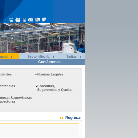
tural
Sector Minería
Tarifas
Contáctenos
identes
Normas Legales
ferencias
Consultas,
Sugerencias y Quejas
resas Supervisoras
nspectoras