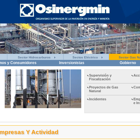
Sector Hidrocarburos
Sectos Eléctrico
Sector Gas Na
nos y Consumidores
Inversionistas
Gobierno
Supervisión y
Acc
Fiscalización
Proyectos de Gas
Con
Natural
Incidentes
Emp
e I