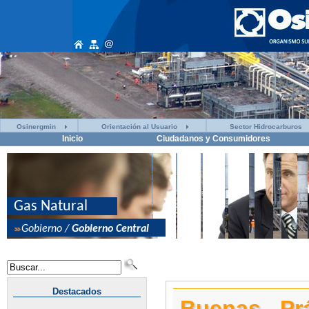
Osinergmin
Orientación al Usuario
Sector Hidrocarburos
Inicio
Ciudadanos y Consumidores