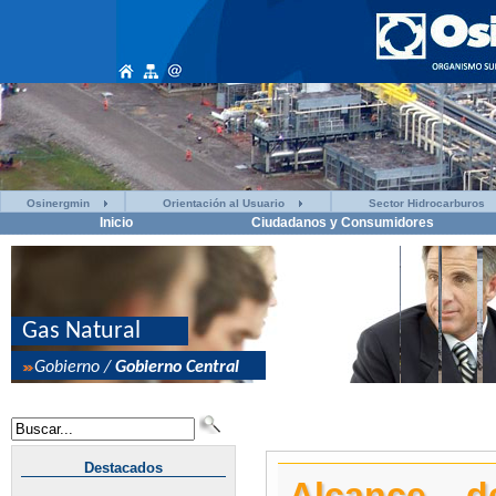
Osinergmin
Orientación al Usuario
Sector Hidrocarburos
Inicio
Ciudadanos y Consumidores