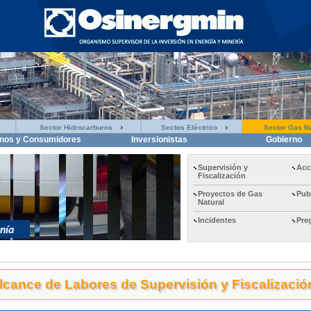
Sector Hidrocarburos
Sectos Eléctrico
Sector Gas Na
nos y Consumidores
Inversionistas
Gobierno
Supervisión y
Acc
Fiscalización
Proyectos de Gas
Pub
Natural
Incidentes
Pre