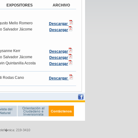
Telef�nica: 219-3410