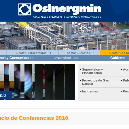
Sector Hidrocarburos
Sectos Eléctrico
Sector Gas Na
nos y Consumidores
Inversionistas
Gobierno
Supervisión y
Acc
Fiscalización
Proyectos de Gas
Pub
Natural
Incidentes
Pre