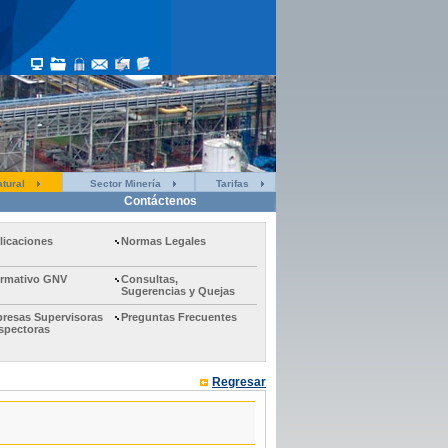
tural
Sector Minería
Tarifas
Contáctenos
licaciones
Normas Legales
ormativo GNV
Consultas,
Sugerencias y Quejas
resas Supervisoras
Preguntas Frecuentes
nspectoras