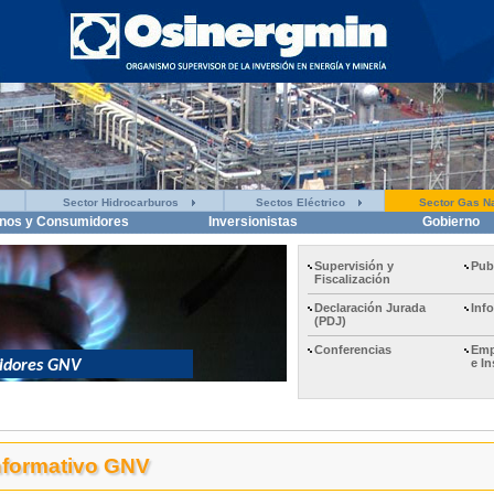
Sector Hidrocarburos
Sectos Eléctrico
Sector Gas Na
nos y Consumidores
Inversionistas
Gobierno
Supervisión y
Pub
Fiscalización
Declaración Jurada
Inf
(PDJ)
Conferencias
Emp
e I