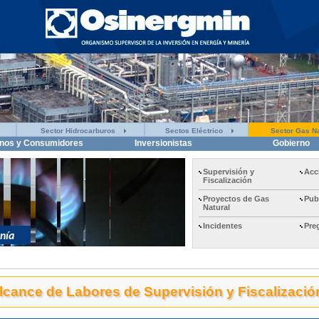
Sector Hidrocarburos
Sectos Eléctrico
Sector Gas Na
nos y Consumidores
Inversionistas
Gobierno
Supervisión y
Acc
Fiscalización
Proyectos de Gas
Pub
Natural
Incidentes
Pre