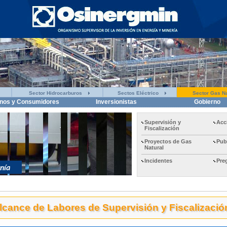
Sector Hidrocarburos
Sectos Eléctrico
Sector Gas Na
nos y Consumidores
Inversionistas
Gobierno
Supervisión y
Acc
Fiscalización
Proyectos de Gas
Pub
Natural
Incidentes
Pre