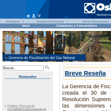
Osinergmin
Orientación al Usuario
Sector Hidrocarburos
Inicio
Ciudadanos y Consumidores
Breve Reseña
La Gerencia de Fisc
creada el 30 de 
Resolución Supre
las dimensiones 