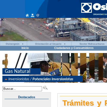
Osinergmin
Orientación al Usuario
Sector Hidrocarburos
Inicio
Ciudadanos y Consumidores