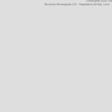
Osinergmin 2010 Tod
Bernardo Monteagudo 222 - Magdalena del Mar, Lima 