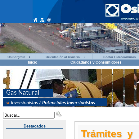
Osinergmin
Orientación al Usuario
Sector Hidrocarburos
Inicio
Ciudadanos y Consumidores