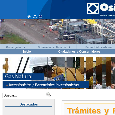
Osinergmin
Orientación al Usuario
Sector Hidrocarburos
Inicio
Ciudadanos y Consumidores