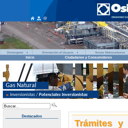
Osinergmin
Orientación al Usuario
Sector Hidrocarburos
Inicio
Ciudadanos y Consumidores