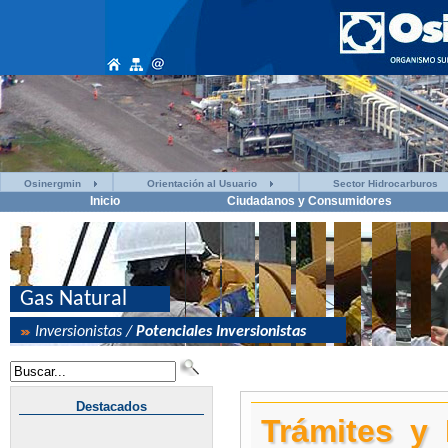
Osinergmin
Orientación al Usuario
Sector Hidrocarburos
Inicio
Ciudadanos y Consumidores