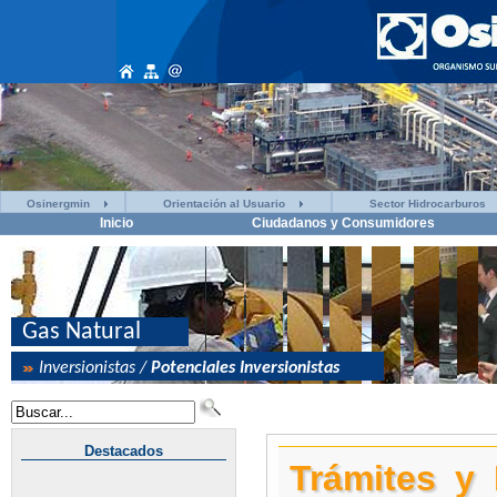
Osinergmin
Orientación al Usuario
Sector Hidrocarburos
Inicio
Ciudadanos y Consumidores