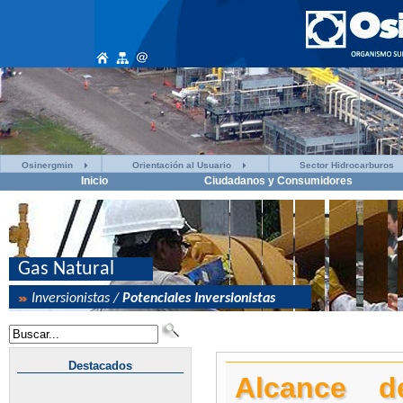
Osinergmin
Orientación al Usuario
Sector Hidrocarburos
Inicio
Ciudadanos y Consumidores