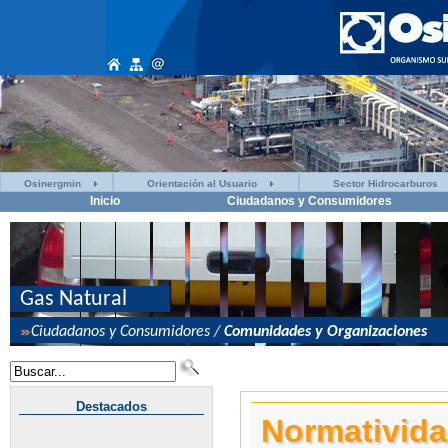
Osinergmin
Orientación al Usuario
Sector Hidrocarburos
Inicio
Ciudadanos y Consumidores