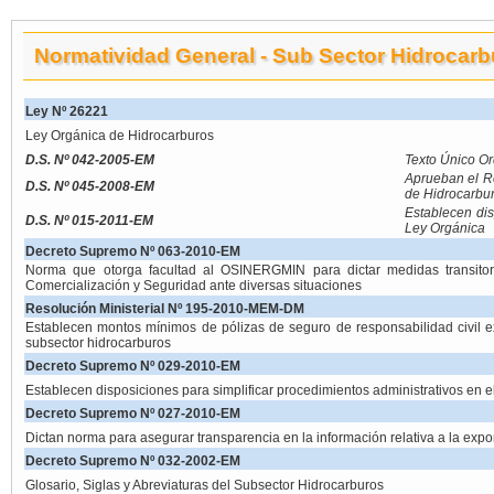
Normatividad General - Sub Sector Hidrocar
Ley Nº 26221
Ley Orgánica de Hidrocarburos
D.S. Nº 042-2005-EM
Texto Único O
Aprueban el Re
D.S. Nº 045-2008-EM
de Hidrocarbu
Establecen disp
D.S. Nº 015-2011-EM
Ley Orgánica
Decreto Supremo Nº 063-2010-EM
Norma que otorga facultad al OSINERGMIN para dictar medidas transito
Comercialización y Seguridad ante diversas situaciones
Resolución Ministerial Nº 195-2010-MEM-DM
Establecen montos mínimos de pólizas de seguro de responsabilidad civil ex
subsector hidrocarburos
Decreto Supremo Nº 029-2010-EM
Establecen disposiciones para simplificar procedimientos administrativos en e
Decreto Supremo Nº 027-2010-EM
Dictan norma para asegurar transparencia en la información relativa a la expo
Decreto Supremo Nº 032-2002-EM
Glosario, Siglas y Abreviaturas del Subsector Hidrocarburos