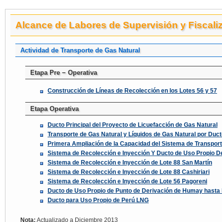
Alcance de Labores de Supervisión y Fiscali
Actividad de Transporte de Gas Natural
Etapa Pre − Operativa
Construcción de Líneas de Recolección en los Lotes 56 y 57
Etapa Operativa
Ducto Principal del Proyecto de Licuefacción de Gas Natural
Transporte de Gas Natural y Líquidos de Gas Natural por Duc
Primera Ampliación de la Capacidad del Sistema de Transport
Sistema de Recolección e Inyección Y Ducto de Uso Propio De
Sistema de Recolección e Inyección de Lote 88 San Martín
Sistema de Recolección e Inyección de Lote 88 Cashiriari
Sistema de Recolección e Inyección de Lote 56 Pagoreni
Ducto de Uso Propio de Punto de Derivación de Humay hasta 
Ducto para Uso Propio de Perú LNG
Nota:
Actualizado a Diciembre 2013