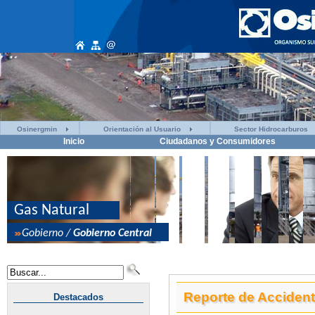
Osinergmin
Orientación al Usuario
Sector Hidrocarburos
Inicio
Ciudadanos y Consumidores