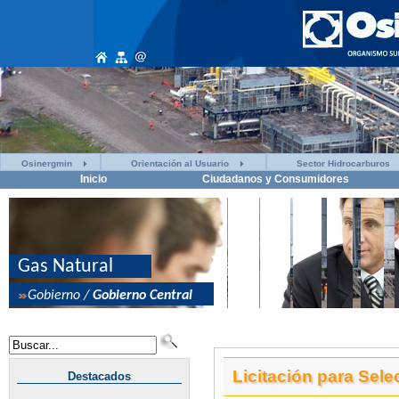
Osinergmin
Orientación al Usuario
Sector Hidrocarburos
Inicio
Ciudadanos y Consumidores