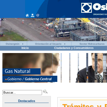
Osinergmin
Orientación al Usuario
Sector Hidrocarburos
Inicio
Ciudadanos y Consumidores