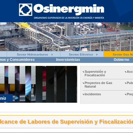
Sector Hidrocarburos
Sectos Eléctrico
Sector Gas Na
nos y Consumidores
Inversionistas
Gobierno
Supervisión y
Acc
Fiscalización
Proyectos de Gas
Pub
Natural
Incidentes
Pre