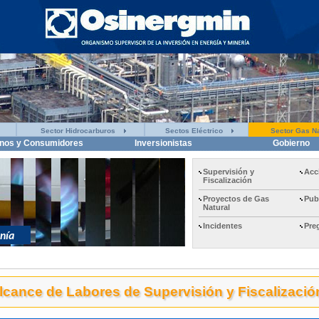
Sector Hidrocarburos
Sectos Eléctrico
Sector Gas Na
nos y Consumidores
Inversionistas
Gobierno
Supervisión y
Acc
Fiscalización
Proyectos de Gas
Pub
Natural
Incidentes
Pre