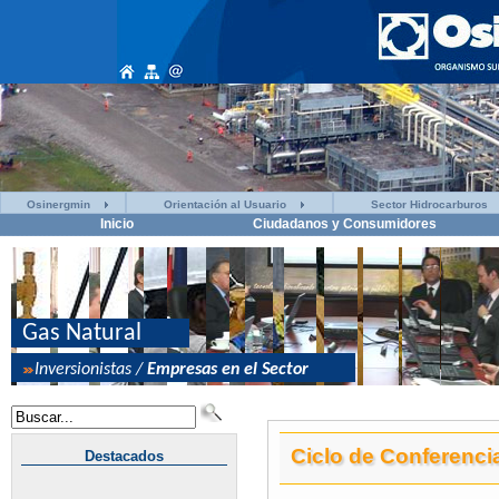
Osinergmin
Orientación al Usuario
Sector Hidrocarburos
Inicio
Ciudadanos y Consumidores