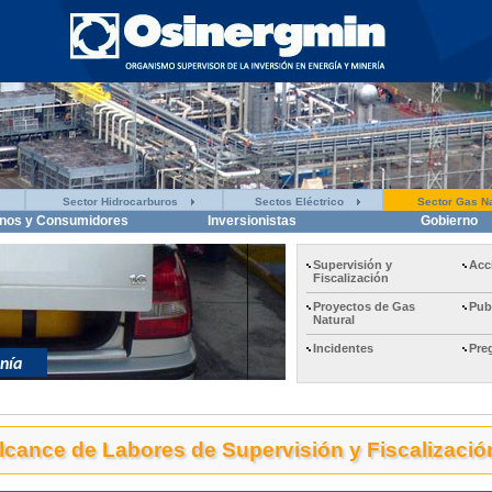
Sector Hidrocarburos
Sectos Eléctrico
Sector Gas Na
nos y Consumidores
Inversionistas
Gobierno
Supervisión y
Acc
Fiscalización
Proyectos de Gas
Pub
Natural
Incidentes
Pre