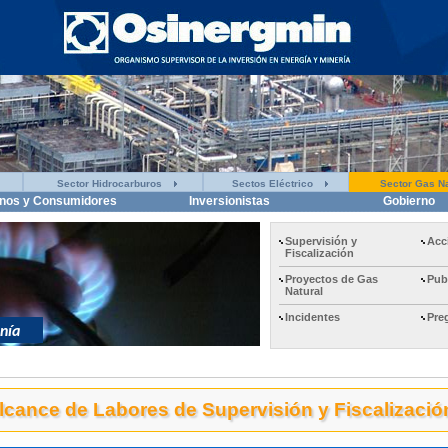
Sector Hidrocarburos
Sectos Eléctrico
Sector Gas Na
nos y Consumidores
Inversionistas
Gobierno
Supervisión y
Acc
Fiscalización
Proyectos de Gas
Pub
Natural
Incidentes
Pre