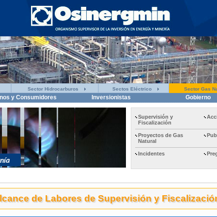
Sector Hidrocarburos
Sectos Eléctrico
Sector Gas Na
nos y Consumidores
Inversionistas
Gobierno
Supervisión y
Acc
Fiscalización
Proyectos de Gas
Pub
Natural
Incidentes
Pre