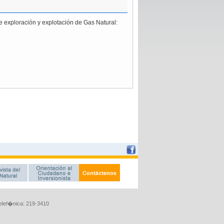
Telef�nica: 219-3410