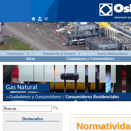
Osinergmin
Orientación al Usuario
Sector Hidrocarburos
Inicio
Ciudadanos y Consumidores