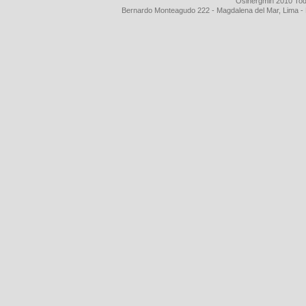
Osinergmin 2010 Tod
Bernardo Monteagudo 222 - Magdalena del Mar, Lima 