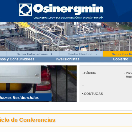
Sector Hidrocarburos
Sectos Eléctrico
Sector Gas Na
nos y Consumidores
Inversionistas
Gobierno
Cálidda
Pre
Acc
CONTUGAS