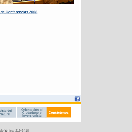
Telef�nica: 219-3410