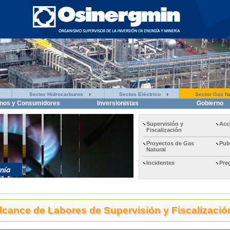
Sector Hidrocarburos
Sectos Eléctrico
Sector Gas Na
nos y Consumidores
Inversionistas
Gobierno
Supervisión y
Acc
Fiscalización
Proyectos de Gas
Pub
Natural
Incidentes
Pre