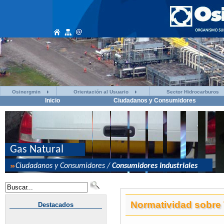
Osinergmin
Orientación al Usuario
Sector Hidrocarburos
Inicio
Ciudadanos y Consumidores