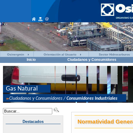
Osinergmin
Orientación al Usuario
Sector Hidrocarburos
Inicio
Ciudadanos y Consumidores