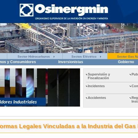
Sector Hidrocarburos
Sectos Eléctrico
Sector Gas Na
nos y Consumidores
Inversionistas
Gobierno
Supervisión y
Pub
Fiscalización
Incidentes
Con
Accidentes
Reg
Ins