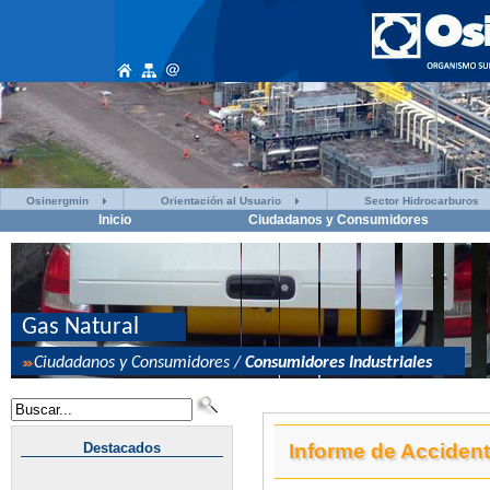
Osinergmin
Orientación al Usuario
Sector Hidrocarburos
Inicio
Ciudadanos y Consumidores