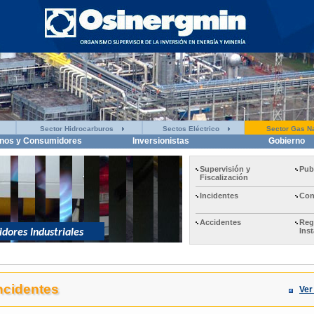
Sector Hidrocarburos
Sectos Eléctrico
Sector Gas Na
nos y Consumidores
Inversionistas
Gobierno
Supervisión y
Pub
Fiscalización
Incidentes
Con
Accidentes
Reg
Ins