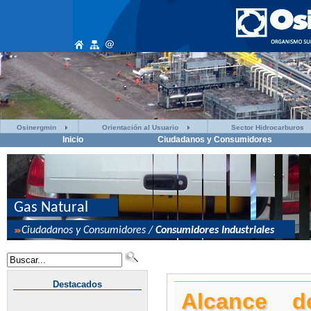
Osinergmin
Orientación al Usuario
Sector Hidrocarburos
Inicio
Ciudadanos y Consumidores