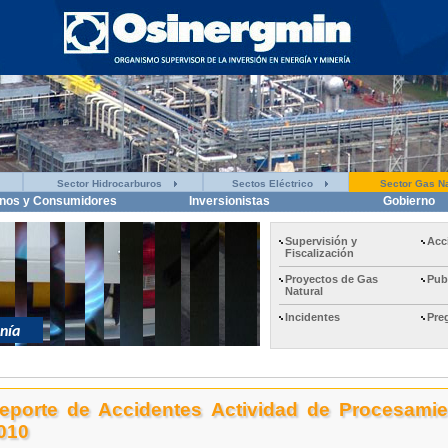
Sector Hidrocarburos
Sectos Eléctrico
Sector Gas Na
nos y Consumidores
Inversionistas
Gobierno
Supervisión y
Acc
Fiscalización
Proyectos de Gas
Pub
Natural
Incidentes
Pre