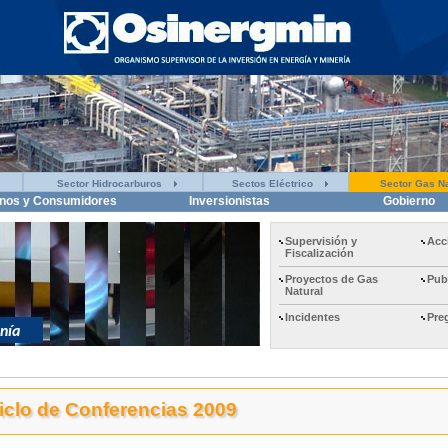
Sector Hidrocarburos
Sectos Eléctrico
Sector Gas Na
nos y Consumidores
Inversionistas
Gobierno
Supervisión y
Acc
Fiscalización
Proyectos de Gas
Pub
Natural
Incidentes
Pre