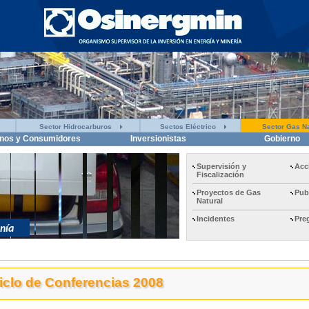
Sector Hidrocarburos
Sectos Eléctrico
Sector Gas Na
nos y Consumidores
Inversionistas
Gobierno
Supervisión y
Acc
Fiscalización
Proyectos de Gas
Pub
Natural
Incidentes
Pre