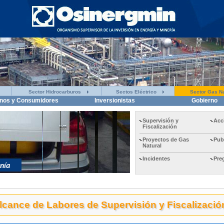
Sector Hidrocarburos
Sectos Eléctrico
Sector Gas Na
nos y Consumidores
Inversionistas
Gobierno
Supervisión y
Acc
Fiscalización
Proyectos de Gas
Pub
Natural
Incidentes
Pre