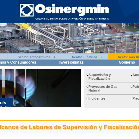
Sector Hidrocarburos
Sectos Eléctrico
Sector Gas Na
nos y Consumidores
Inversionistas
Gobierno
Supervisión y
Acc
Fiscalización
Proyectos de Gas
Pub
Natural
Incidentes
Pre