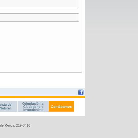
Telef�nica: 219-3410